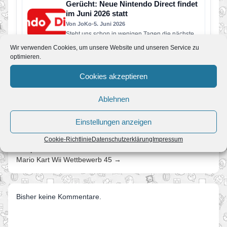
Switch erscheinen…
Gerücht: Neue Nintendo Direct findet
im Juni 2026 statt
Von JoKo
•
5. Juni 2026
Steht uns schon in wenigen Tagen die nächste
große Nintendo Direct bevor? Laut aktuellen
Wir verwenden Cookies, um unsere Website und unseren Service zu
Berichten soll Nintendo bereits…
optimieren.
Super Mario Galaxy und was Fans in
den nächsten Jahren erwartet
Cookies akzeptieren
Von JoKo
•
8. April 2026
Manche Spiele verschwinden nach ein paar
Ablehnen
Jahren aus dem kollektiven Gedächtnis. Super
Mario Galaxy nicht. Erschienen im November…
Einstellungen anzeigen
Cookie-Richtlinie
Datenschutzerklärung
Impressum
← Update der Woche
Mario Kart Wii Wettbewerb 45 →
Bisher keine Kommentare.