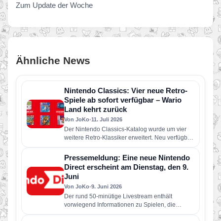
Zum Update der Woche
Ähnliche News
Nintendo Classics: Vier neue Retro-
Spiele ab sofort verfügbar – Wario
Land kehrt zurück
Von JoKo
•
11. Juli 2026
Der Nintendo Classics-Katalog wurde um vier
weitere Retro-Klassiker erweitert. Neu verfügbar
sind die folgenden Spiele: Wario Land: Super…
Pressemeldung: Eine neue Nintendo
Direct erscheint am Dienstag, den 9.
Juni
Von JoKo
•
9. Juni 2026
Der rund 50-minütige Livestream enthält
vorwiegend Informationen zu Spielen, die
dieses Jahr für Nintendo Switch 2 und Nintendo