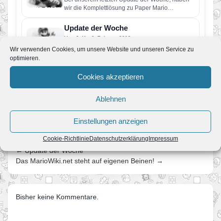
wir die Komplettlösung zu Paper Mario
begonnen. Diese wollen wir heute…
Update der Woche
Von JoKo
•
6. Februar 2012
Passend zu unserem 4. Geburtstag, kehrt das
Wir verwenden Cookies, um unsere Website und unseren Service zu
Update der Woche zurück. Und weil es das erste
optimieren.
im neuen…
Update der Woche
Cookies akzeptieren
Von JoKo
•
18. Dezember 2011
An diesem Wochenende, haben wir die
Ablehnen
Nutzerfreundlichkeit unser Mediaplayer
verbessert. So können die über 1000
Einstellungen anzeigen
Musikstücke zu Super…
Cookie-Richtlinie
Datenschutzerklärung
Impressum
← Update der Woche
Das MarioWiki.net steht auf eigenen Beinen! →
Bisher keine Kommentare.