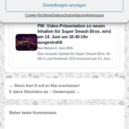
Von Melvin
•
12. Juni 2015
Einstellungen anzeigen
Via Livestream können Spielefans an Nintendos
Messe-Events teilnehmen In der kommenden
Cookie-Richtlinie
Datenschutzerklärung
Impressum
Woche, vom 16. bis 18. Juni, öffnet…
PM: Video-Präsentation zu neuen
Inhalten für Super Smash Bros. wird
am 14. Juni um 16:40 Uhr
ausgestrahlt
Von Melvin
•
8. Juni 2015
Das neueste Update für Super Smash Bros. für
Wii U und Nintendo 3DS erscheint am 14. Juni.
Es…
← Mario Kart 8 soll im Mai erscheinen!
6 Jahre Mariofans.de – Gewinnspiel →
Bisher keine Kommentare.