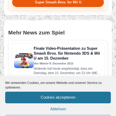
Super Smash Bros. for Wii U
Mehr News zum Spiel
Finale Video-Präsentation zu Super
Smash Bros. für Nintendo 3DS & Wii
U am 15. Dezember
Von Melvin
•
9. Dezember 2015
Nintendo hat heute angekündigt, dass am
Dienstag, dem 15. Dezember, um 23 Uhr (MEZ)
eine weltweite Übertragung zu…
Wir verwenden Cookies, um unsere Website und unseren Service zu
E3 2015 // Neuer Smash Bros DLC!
optimieren.
Von Melvin
•
14. Juni 2015
Heute gab es eine Extraübertragung zwecks
Cookies akzeptieren
Ankündigung von neuen Smash Bros DLC’s:
Roy aus Super Smash Bros Melee…
E3 2015 // PM: Nintendo bringt die E3
Ablehnen
nach Europa