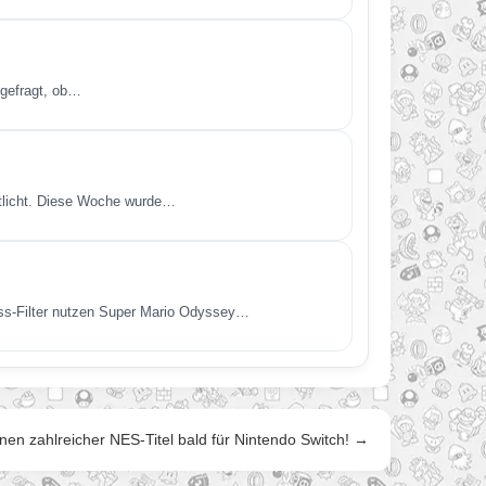
 gefragt, ob…
ntlicht. Diese Woche wurde…
uss-Filter nutzen Super Mario Odyssey…
nen zahlreicher NES-Titel bald für Nintendo Switch! →