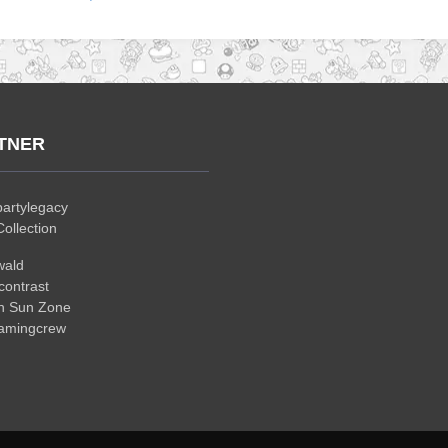
TNER
artylegacy
ollection
wald
ontrast
n Sun Zone
gamingcrew