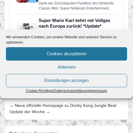
Dank der Zurückspulen-Funktion des Nintendo
Classic Mini: Super Nintendo Entertainment
Systems könnt ihr schwierige Stellen gleich
noch mal…
Super Mario Kart kehrt mit Vollgas
nach Europa zurück! *Update*
Von JoKo
•
29. März 2010
Wir verwenden Cookies, um unsere Website und unseren Service zu
Soebend gibt Nintendo bekannt, dass Super
optimieren.
Mario Kart (erstes Spiel der Mario Kart Serie)
diesen Freitag (02.04) für…
Cookies akzeptieren
Super Mario Kart ab Montag im Wii
Shop Kanal
Ablehnen
Von JoKo
•
21. November 2009
Nintendo gibt bekannt dass das erste Mario Kart
Spiel, damals für den SNES, in Amerika am
Einstellungen anzeigen
Montag für…
Cookie-Richtlinie
Datenschutzerklärung
Impressum
← Neue offizielle Homepage zu Donky Kong Jungle Beat
Update der Woche →