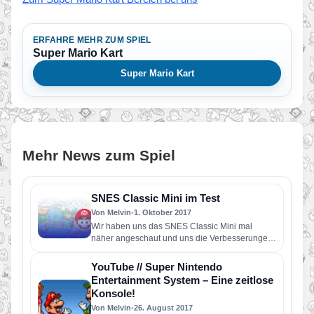
ERFAHRE MEHR ZUM SPIEL
Super Mario Kart
Super Mario Kart
Mehr News zum Spiel
SNES Classic Mini im Test
Von Melvin
•
1. Oktober 2017
Wir haben uns das SNES Classic Mini mal
näher angeschaut und uns die Verbesserungen
gegenüber dem NES Mini…
YouTube // Super Nintendo
Entertainment System – Eine zeitlose
Konsole!
Von Melvin
•
26. August 2017