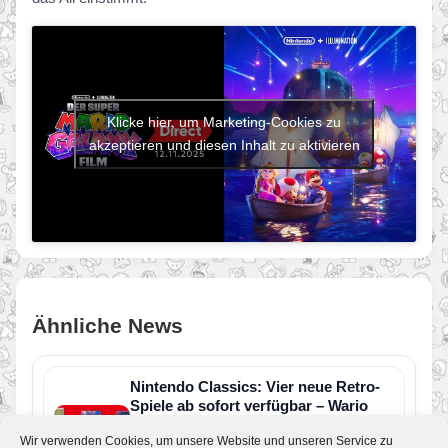
Klicke hier, um Marketing-Cookies zu
akzeptieren und diesen Inhalt zu aktivieren
Ähnliche News
Nintendo Classics: Vier neue Retro-
Spiele ab sofort verfügbar – Wario
Land kehrt zurück
Wir verwenden Cookies, um unsere Website und unseren Service zu
Von JoKo
•
11. Juli 2026