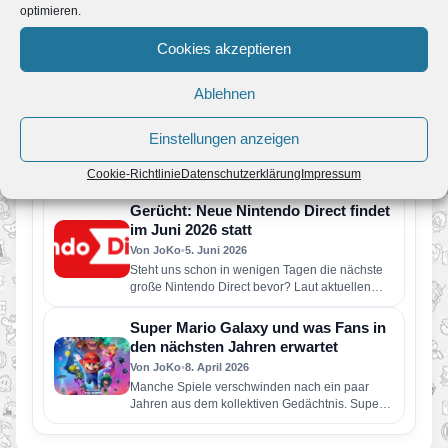
optimieren.
Der Nintendo Classics-Katalog wurde um vier
weitere Retro-Klassiker erweitert. Neu verfügbar
Cookies akzeptieren
sind die folgenden Spiele: Wario Land: Super…
Pressemeldung: Eine neue Nintendo
Ablehnen
Direct erscheint am Dienstag, den 9.
Juni
Von JoKo
•
9. Juni 2026
Einstellungen anzeigen
Der rund 50-minütige Livestream enthält
vorwiegend Informationen zu Spielen, die
Cookie-Richtlinie
Datenschutzerklärung
Impressum
dieses Jahr für Nintendo Switch 2 und Nintendo
Switch erscheinen…
Gerücht: Neue Nintendo Direct findet
im Juni 2026 statt
Von JoKo
•
5. Juni 2026
Steht uns schon in wenigen Tagen die nächste
große Nintendo Direct bevor? Laut aktuellen
Berichten soll Nintendo bereits…
Super Mario Galaxy und was Fans in
den nächsten Jahren erwartet
Von JoKo
•
8. April 2026
Manche Spiele verschwinden nach ein paar
Jahren aus dem kollektiven Gedächtnis. Super
Mario Galaxy nicht. Erschienen im November…