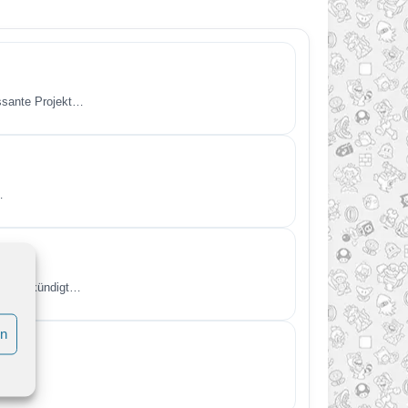
essante Projekt…
…
kt angekündigt…
en