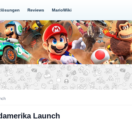
tlösungen
Reviews
MarioWiki
nch
rdamerika Launch