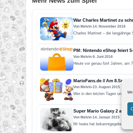
Mehr News zum Spiel
War Charles Martinet zu sc
Von Melvin
•
14. November 2016
Charles Martinet – die langjährig
PM: Nintendo eShop feiert 5-
Von Melvin
•
9. Juni 2016
Heute vor genau fünf Jahren, am 7
MarioFans.de // Am 8.Septem
Von Melvin
•
23. August 2015
Wir
Wer in den letzten Tagen unsere F
C
Super Mario Galaxy 2 als Do
Von Melvin
•
14. Januar 2015
Mr Iwata hat bekanntgegeben dass 