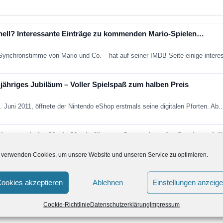
hnell? Interessante Einträge zu kommenden Mario-Spielen…
e Synchronstimme von Mario und Co. – hat auf seiner IMDB-Seite einige inter
jähriges Jubiläum – Voller Spielspaß zum halben Preis
. Juni 2011, öffnete der Nintendo eShop erstmals seine digitalen Pforten. Ab
ber erscheint Mario Music für euer Smartphone! + Gewinnspiel!
 verwenden Cookies, um unsere Website und unseren Service zu optimieren.
acebook-Seite verfolgt hat wird gemerkt haben dass wir unser neusten Proje
ookies akzeptieren
Ablehnen
Einstellungen anzeig
wnload für Wii U verfügbar.
Cookie-Richtlinie
Datenschutzerklärung
Impressum
es ausgewählte Wii Titel bald als Download für Wii U geben wird. Den…