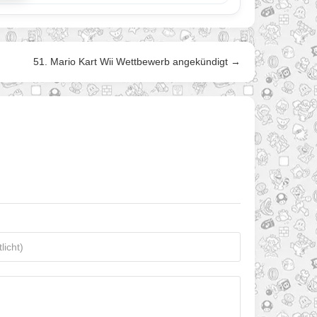
51. Mario Kart Wii Wettbewerb angekündigt →