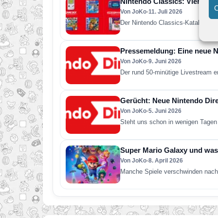
Nintendo Classics: Vier neue
C
Von JoKo
•
11. Juli 2026
Der Nintendo Classics-Katalog wur
Pressemeldung: Eine neue Ni
Von JoKo
•
9. Juni 2026
Der rund 50-minütige Livestream e
Gerücht: Neue Nintendo Direc
Von JoKo
•
5. Juni 2026
Steht uns schon in wenigen Tagen 
Super Mario Galaxy und was 
Von JoKo
•
8. April 2026
Manche Spiele verschwinden nach 