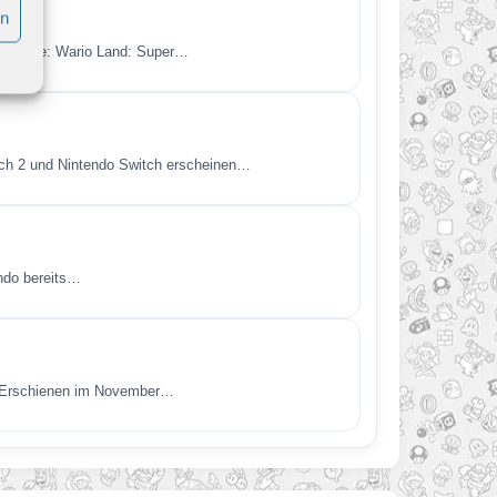
en
en Spiele: Wario Land: Super…
itch 2 und Nintendo Switch erscheinen…
endo bereits…
t. Erschienen im November…