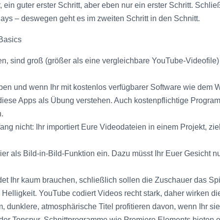
ein guter erster Schritt, aber eben nur ein erster Schritt. Schl
lays – deswegen geht es im zweiten Schritt in den Schnitt.
Basics
, sind groß (größer als eine vergleichbare YouTube-Videofile) u
aben und wenn Ihr mit kostenlos verfügbarer Software wie dem 
 diese Apps als Übung verstehen. Auch kostenpflichtige Program
.
 nicht: Ihr importiert Eure Videodateien in einem Projekt, zieht
hier als Bild-in-Bild-Funktion ein. Dazu müsst Ihr Euer Gesicht
et Ihr kaum brauchen, schließlich sollen die Zuschauer das Spi
d Helligkeit. YouTube codiert Videos recht stark, daher wirken di
 dunklere, atmosphärische Titel profitieren davon, wenn Ihr sie
in der Tonspur. Schnittprogramme wie Premiere Elements bieten