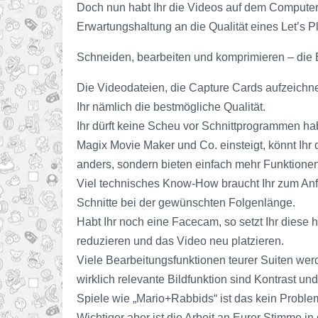
Doch nun habt Ihr die Videos auf dem Computer, 
Erwartungshaltung an die Qualität eines Let’s P
Schneiden, bearbeiten und komprimieren – die 
Die Videodateien, die Capture Cards aufzeichnen
Ihr nämlich die bestmögliche Qualität.
Ihr dürft keine Scheu vor Schnittprogrammen h
Magix Movie Maker und Co. einsteigt, könnt Ihr
anders, sondern bieten einfach mehr Funktionen
Viel technisches Know-How braucht Ihr zum Anfang
Schnitte bei der gewünschten Folgenlänge.
Habt Ihr noch eine Facecam, so setzt Ihr diese 
reduzieren und das Video neu platzieren.
Viele Bearbeitungsfunktionen teurer Suiten werd
wirklich relevante Bildfunktion sind Kontrast un
Spiele wie „Mario+Rabbids“ ist das kein Problem,
Wichtiger aber ist die Arbeit an Eurer Stimme 