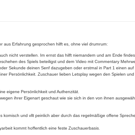
er aus Erfahrung gesprochen hilft es, ohne viel drumrum:
uch nicht verstellen. Im ernst das hilft niemandem und am Ende findest
eschehen des Spiels beteiligst und dem Video mit Commentary Mehrwer
jeder Sekunde deinen Senf dazugeben oder erstmal in Part 1 einen auf
einer Persönlichkeit. Zuschauer lieben Letsplay wegen den Spielen und
.
ne eigene Persönlichkeit und Authenzität.
egen ihrer Eigenart geschaut wie sie sich in den von ihnen ausgewäh
es komisch und vllt peinlich aber durch das regelmäßige offene Sprec
yarbeit kommt hoffentlich eine feste Zuschauerbasis.