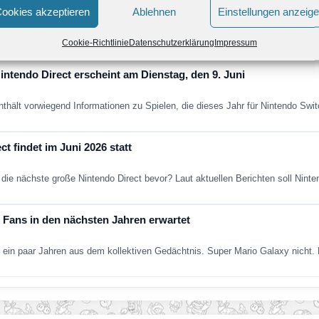
 Retro-Spiele ab sofort verfügbar – Wario Land kehrt zurück
ookies akzeptieren
Ablehnen
Einstellungen anzeig
de um vier weitere Retro-Klassiker erweitert. Neu verfügbar sind die folgend
Cookie-Richtlinie
Datenschutzerklärung
Impressum
ntendo Direct erscheint am Dienstag, den 9. Juni
nthält vorwiegend Informationen zu Spielen, die dieses Jahr für Nintendo Sw
t findet im Juni 2026 statt
die nächste große Nintendo Direct bevor? Laut aktuellen Berichten soll Nint
Fans in den nächsten Jahren erwartet
ein paar Jahren aus dem kollektiven Gedächtnis. Super Mario Galaxy nich