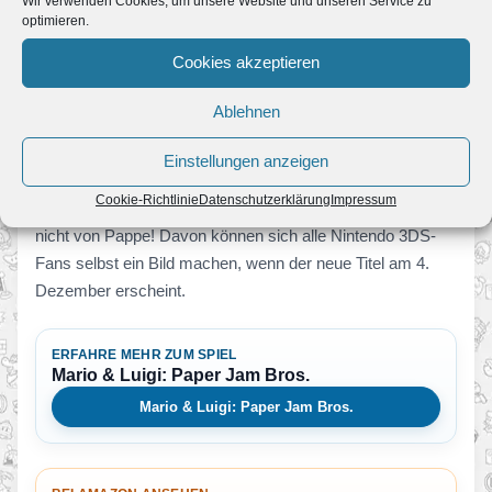
Wir verwenden Cookies, um unsere Website und unseren Service zu
optimieren.
zählen zudem die Koloss-Kämpfe. Sie stellen die Spieler
vor die Herausforderung, Bowser mit der Macht des
Cookies akzeptieren
Tanzes zu besiegen. In mitreißenden Rhythmus-Spielen
versorgt das Trio gigantische Papierkolosse mit Energie,
Ablehnen
um die ebenso riesigen Pappkameraden aus Bowsers
Einstellungen anzeigen
Armee zu schlagen.
Cookie-Richtlinie
Datenschutzerklärung
Impressum
Kurz: Der Spielspaß in Mario & Luigi: Paper Jam Bros. ist
nicht von Pappe! Davon können sich alle Nintendo 3DS-
Fans selbst ein Bild machen, wenn der neue Titel am 4.
Dezember erscheint.
ERFAHRE MEHR ZUM SPIEL
Mario & Luigi: Paper Jam Bros.
Mario & Luigi: Paper Jam Bros.