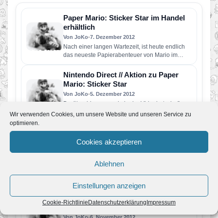
Paper Mario: Sticker Star im Handel
erhältlich
Von JoKo
•
7. Dezember 2012
Nach einer langen Wartezeit, ist heute endlich
das neueste Papierabenteuer von Mario im
europäischen Handel erschienen. Wir haben…
Nintendo Direct // Aktion zu Paper
Mario: Sticker Star
Von JoKo
•
5. Dezember 2012
Darüber hinaus wurde in der Videobotschaft
mitgeteilt, dass es ein limitiertes Sticker-Album
Wir verwenden Cookies, um unsere Website und unseren Service zu
für Paper Mario: Sticker Star geben…
optimieren.
Erste deutsche Screenshot zu Paper
Mario: Sticker Star
Cookies akzeptieren
Von JoKo
•
16. November 2012
Am 07. Dezember ist es endlich soweit und
Ablehnen
Paper Mario: Sticker Star erscheint auch endlich
in Europa. Nintendo…
Einstellungen anzeigen
Microsite zu New Super Mario Bros.
U und Paper Mario: Sticker Star
Cookie-Richtlinie
Datenschutzerklärung
Impressum
aktualisiert
Von JoKo
•
6. November 2012