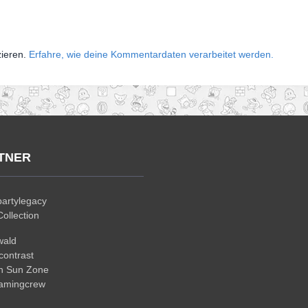
zieren.
Erfahre, wie deine Kommentardaten verarbeitet werden.
TNER
artylegacy
ollection
wald
ontrast
n Sun Zone
gamingcrew