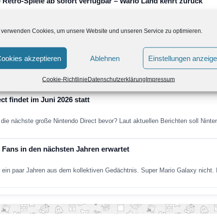
 Retro-Spiele ab sofort verfügbar – Wario Land kehrt zurück
de um vier weitere Retro-Klassiker erweitert. Neu verfügbar sind die folgend
 verwenden Cookies, um unsere Website und unseren Service zu optimieren.
ntendo Direct erscheint am Dienstag, den 9. Juni
ookies akzeptieren
Ablehnen
Einstellungen anzeig
nthält vorwiegend Informationen zu Spielen, die dieses Jahr für Nintendo Sw
Cookie-Richtlinie
Datenschutzerklärung
Impressum
t findet im Juni 2026 statt
die nächste große Nintendo Direct bevor? Laut aktuellen Berichten soll Nint
Fans in den nächsten Jahren erwartet
ein paar Jahren aus dem kollektiven Gedächtnis. Super Mario Galaxy nich