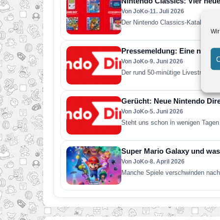
Nintendo Classics: Vier neue
Von JoKo
•
11. Juli 2026
Der Nintendo Classics-Katalog wur
Wir
Pressemeldung: Eine neue Ni
C
Von JoKo
•
9. Juni 2026
Der rund 50-minütige Livestream e
Gerücht: Neue Nintendo Direc
Von JoKo
•
5. Juni 2026
Steht uns schon in wenigen Tagen 
Super Mario Galaxy und was 
Von JoKo
•
8. April 2026
Manche Spiele verschwinden nach 