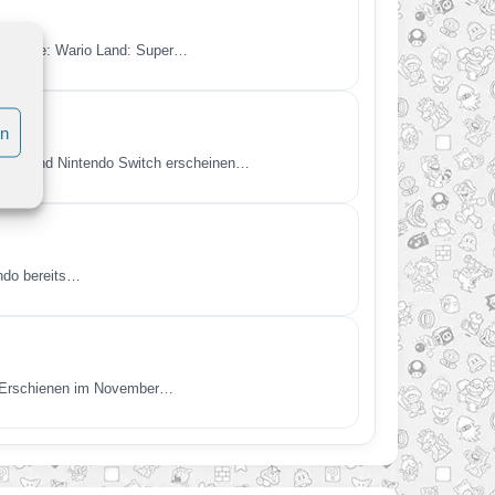
en Spiele: Wario Land: Super…
en
itch 2 und Nintendo Switch erscheinen…
endo bereits…
t. Erschienen im November…