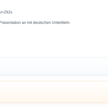
&t=292s
räsentation an mit deutschen Untertiteln.