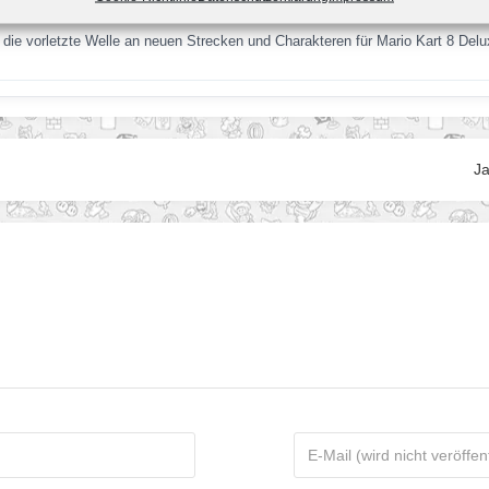
die vorletzte Welle an neuen Strecken und Charakteren für Mario Kart 8 Del
Ja