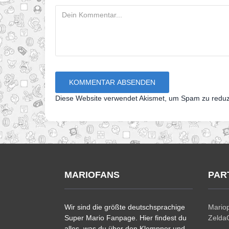
Diese Website verwendet Akismet, um Spam zu redu
MARIOFANS
PAR
Wir sind die größte deutschsprachige
Mariop
Super Mario Fanpage. Hier findest du
ZeldaC
alles, was du über den Klempner und