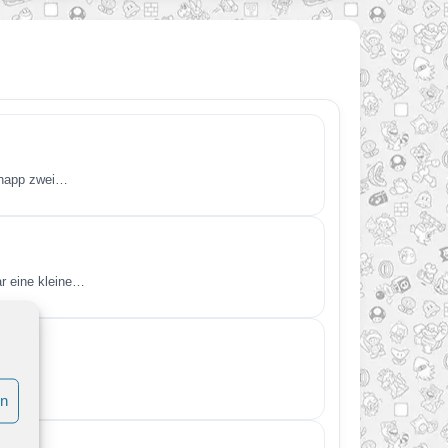
 knapp zwei…
ar eine kleine…
hnten…
en