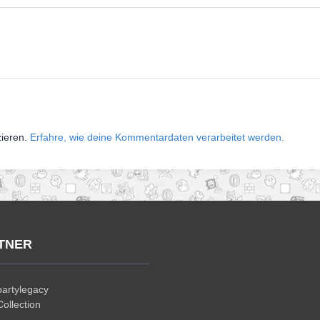
zieren.
Erfahre, wie deine Kommentardaten verarbeitet werden.
TNER
artylegacy
ollection