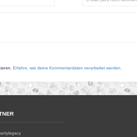
zieren.
Erfahre, wie deine Kommentardaten verarbeitet werden.
TNER
artylegacy