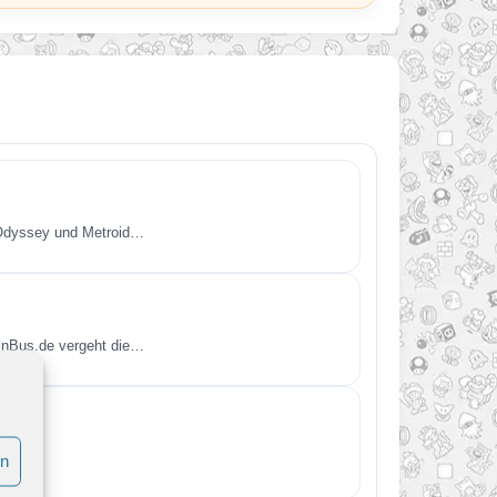
 Odyssey und Metroid…
einBus.de vergeht die…
en