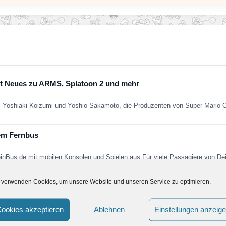
t Neues zu ARMS, Splatoon 2 und mehr
 Yoshiaki Koizumi und Yoshio Sakamoto, die Produzenten von Super Mario
dem Fernbus
einBus.de mit mobilen Konsolen und Spielen aus Für viele Passagiere von D
 verwenden Cookies, um unsere Website und unseren Service zu optimieren.
Mario Kart 7
 hat das erste Patch für Mario Kart 7 veröffentlicht. Mit diesem…
ookies akzeptieren
Ablehnen
Einstellungen anzeig