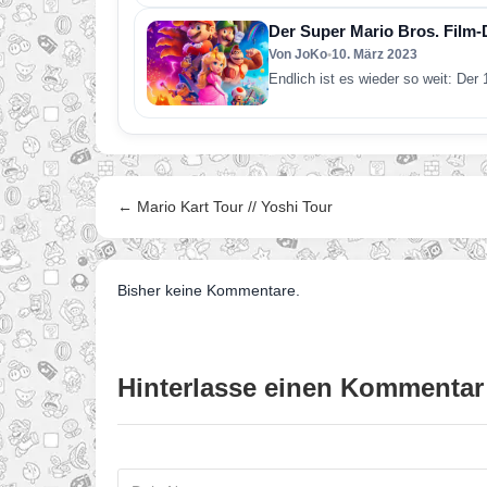
Der Super Mario Bros. Film-Di
Von JoKo
•
10. März 2023
Endlich ist es wieder so weit: Der
← Mario Kart Tour // Yoshi Tour
Bisher keine Kommentare.
Hinterlasse einen Kommentar