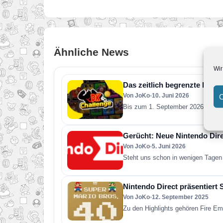
Ähnliche News
Wir
Das zeitlich begrenzte DK Cha
Von JoKo
•
10. Juni 2026
C
Bis zum 1. September 2026 können 
Gerücht: Neue Nintendo Direc
Von JoKo
•
5. Juni 2026
Steht uns schon in wenigen Tagen 
Nintendo Direct präsentiert 
Von JoKo
•
12. September 2025
Zu den Highlights gehören Fire E