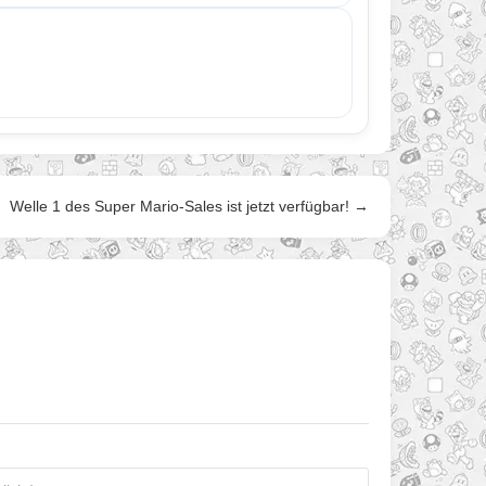
Welle 1 des Super Mario-Sales ist jetzt verfügbar! →