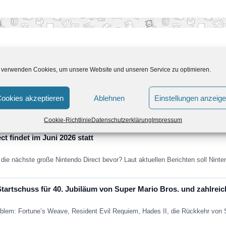
 verwenden Cookies, um unsere Website und unseren Service zu optimieren.
llenge-Event läuft jetzt!
ookies akzeptieren
Ablehnen
Einstellungen anzeig
Nintendo Switch Online-Mitglieder auf Nintendo Switch 2 durch das Abschlie
Cookie-Richtlinie
Datenschutzerklärung
Impressum
t findet im Juni 2026 statt
die nächste große Nintendo Direct bevor? Laut aktuellen Berichten soll Nint
Startschuss für 40. Jubiläum von Super Mario Bros. und zahlrei
mblem: Fortune’s Weave, Resident Evil Requiem, Hades II, die Rückkehr von