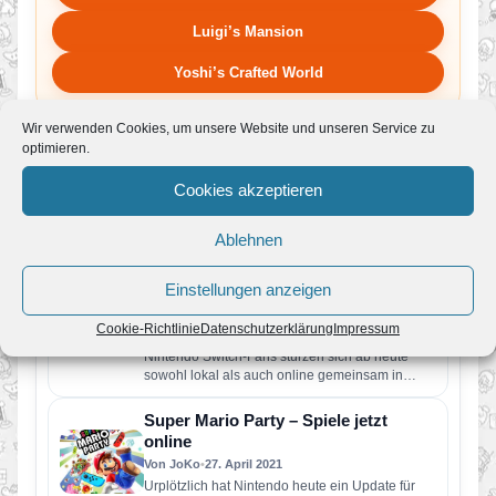
Luigi’s Mansion
Yoshi’s Crafted World
Wir verwenden Cookies, um unsere Website und unseren Service zu
optimieren.
Cookies akzeptieren
Mehr News zum Spiel
Ablehnen
PM: Gratis-Update lässt die Partys in
Einstellungen anzeigen
Super Mario Party ab sofort auch
online steigen
Cookie-Richtlinie
Datenschutzerklärung
Impressum
Von JoKo
•
27. April 2021
Nintendo Switch-Fans stürzen sich ab heute
sowohl lokal als auch online gemeinsam in
Brettspiele und Dutzende Minispiele Drei…
Super Mario Party – Spiele jetzt
online
Von JoKo
•
27. April 2021
Urplötzlich hat Nintendo heute ein Update für