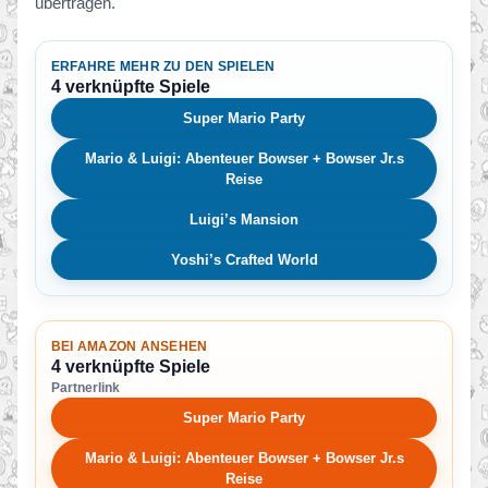
übertragen.
ERFAHRE MEHR ZU DEN SPIELEN
4 verknüpfte Spiele
Super Mario Party
Mario & Luigi: Abenteuer Bowser + Bowser Jr.s
Reise
Luigi’s Mansion
Yoshi’s Crafted World
BEI AMAZON ANSEHEN
4 verknüpfte Spiele
Partnerlink
Super Mario Party
Mario & Luigi: Abenteuer Bowser + Bowser Jr.s
Reise