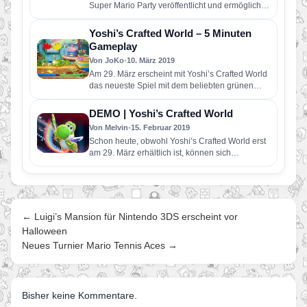
Super Mario Party veröffentlicht und ermöglicht
damit erstmalig in der Mario…
Yoshi’s Crafted World – 5 Minuten
Gameplay
Von JoKo
•
10. März 2019
Am 29. März erscheint mit Yoshi’s Crafted World
das neueste Spiel mit dem beliebten grünen
Dino in der…
DEMO | Yoshi’s Crafted World
Von Melvin
•
15. Februar 2019
Schon heute, obwohl Yoshi’s Crafted World erst
am 29. März erhältlich ist, können sich
BesitzerInnen einer Nintendo Switch-Konsole…
← Luigi’s Mansion für Nintendo 3DS erscheint vor
Halloween
Neues Turnier Mario Tennis Aces →
Bisher keine Kommentare.