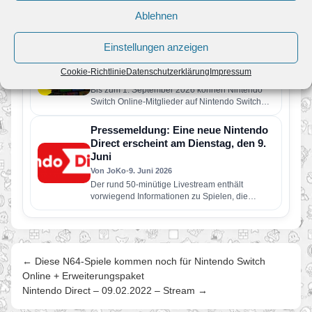
Der Nintendo Classics-Katalog wurde um vier
Ablehnen
weitere Retro-Klassiker erweitert. Neu verfügbar
sind die folgenden Spiele: Wario Land: Super…
Einstellungen anzeigen
Das zeitlich begrenzte DK Challenge-
Event läuft jetzt!
Cookie-Richtlinie
Datenschutzerklärung
Impressum
Von JoKo
•
10. Juni 2026
Bis zum 1. September 2026 können Nintendo
Switch Online-Mitglieder auf Nintendo Switch
2 durch das Abschließen spielinterner
Herausforderungen in einer Reihe…
Pressemeldung: Eine neue Nintendo
Direct erscheint am Dienstag, den 9.
Juni
Von JoKo
•
9. Juni 2026
Der rund 50-minütige Livestream enthält
vorwiegend Informationen zu Spielen, die
dieses Jahr für Nintendo Switch 2 und Nintendo
Switch erscheinen…
← Diese N64-Spiele kommen noch für Nintendo Switch
Online + Erweiterungspaket
Nintendo Direct – 09.02.2022 – Stream →