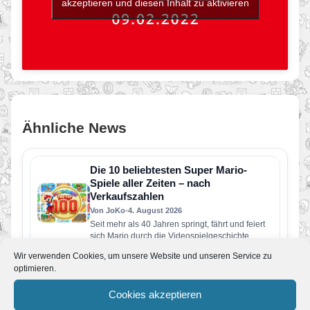
akzeptieren und diesen Inhalt zu aktivieren
Ähnliche News
Die 10 beliebtesten Super Mario-
Spiele aller Zeiten – nach
Verkaufszahlen
Von JoKo
•
4. August 2026
Seit mehr als 40 Jahren springt, fährt und feiert
sich Mario durch die Videospielgeschichte.
Einige seiner Abenteuer haben…
Wir verwenden Cookies, um unsere Website und unseren Service zu
Nintendo Classics: Vier neue Retro-
optimieren.
Spiele ab sofort verfügbar – Wario
Land kehrt zurück
Cookies akzeptieren
Von JoKo
•
11. Juli 2026