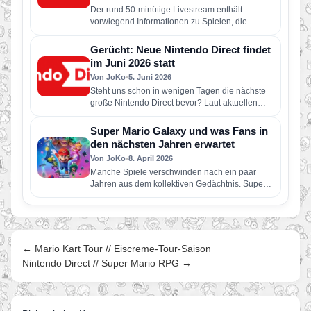
Der rund 50-minütige Livestream enthält
vorwiegend Informationen zu Spielen, die
dieses Jahr für Nintendo Switch 2 und Nintendo
Switch erscheinen…
Gerücht: Neue Nintendo Direct findet
im Juni 2026 statt
Von JoKo
•
5. Juni 2026
Steht uns schon in wenigen Tagen die nächste
große Nintendo Direct bevor? Laut aktuellen
Berichten soll Nintendo bereits…
Super Mario Galaxy und was Fans in
den nächsten Jahren erwartet
Von JoKo
•
8. April 2026
Manche Spiele verschwinden nach ein paar
Jahren aus dem kollektiven Gedächtnis. Super
Mario Galaxy nicht. Erschienen im November…
← Mario Kart Tour // Eiscreme-Tour-Saison
Nintendo Direct // Super Mario RPG →