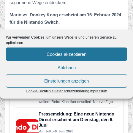
sogar neue Wege entdecken.
Mario vs. Donkey Kong erscheint am 16. Februar 2024
für die Nintendo Switch.
Wir verwenden Cookies, um unsere Website und unseren Service zu
optimieren.
Cookies akzeptieren
Ähnliche News
Ablehnen
Nintendo Classics: Vier neue Retro-
Spiele ab sofort verfügbar – Wario
Einstellungen anzeigen
Land kehrt zurück
Cookie-Richtlinie
Datenschutzerklärung
Impressum
Von JoKo
•
11. Juli 2026
Der Nintendo Classics-Katalog wurde um vier
weitere Retro-Klassiker erweitert. Neu verfügbar
sind die folgenden Spiele: Wario Land: Super…
Pressemeldung: Eine neue Nintendo
Direct erscheint am Dienstag, den 9.
Juni
Von JoKo
•
9. Juni 2026