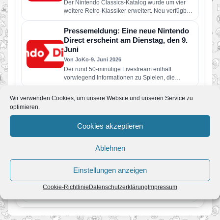
Der Nintendo Classics-Katalog wurde um vier
weitere Retro-Klassiker erweitert. Neu verfügbar
sind die folgenden Spiele: Wario Land: Super…
Pressemeldung: Eine neue Nintendo
Direct erscheint am Dienstag, den 9.
Juni
Von JoKo
•
9. Juni 2026
Der rund 50-minütige Livestream enthält
vorwiegend Informationen zu Spielen, die
dieses Jahr für Nintendo Switch 2 und Nintendo
Switch erscheinen…
Gerücht: Neue Nintendo Direct findet
Wir verwenden Cookies, um unsere Website und unseren Service zu
im Juni 2026 statt
optimieren.
Von JoKo
•
5. Juni 2026
Cookies akzeptieren
Steht uns schon in wenigen Tagen die nächste
große Nintendo Direct bevor? Laut aktuellen
Berichten soll Nintendo bereits…
Ablehnen
Super Mario Galaxy und was Fans in
den nächsten Jahren erwartet
Einstellungen anzeigen
Von JoKo
•
8. April 2026
Manche Spiele verschwinden nach ein paar
Cookie-Richtlinie
Datenschutzerklärung
Impressum
Jahren aus dem kollektiven Gedächtnis. Super
Mario Galaxy nicht. Erschienen im November…