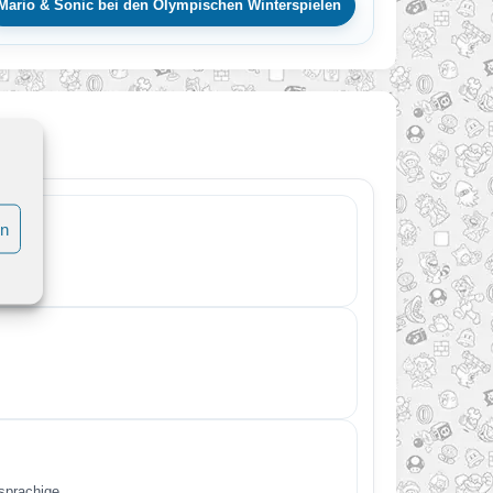
Mario & Sonic bei den Olympischen Winterspielen
en
hsprachige.…