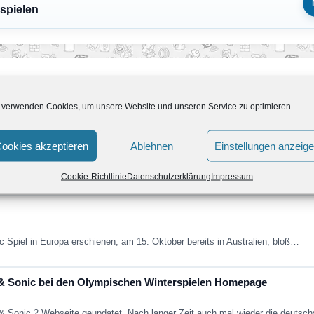
spielen
 verwenden Cookies, um unsere Website und unseren Service zu optimieren.
Update*
ookies akzeptieren
Ablehnen
Einstellungen anzeig
jetzt schon über eine Woche draußen und die Kollegen von spieletipps.de…
Cookie-Richtlinie
Datenschutzerklärung
Impressum
c Spiel in Europa erschienen, am 15. Oktober bereits in Australien, bloß…
o & Sonic bei den Olympischen Winterspielen Homepage
 & Sonic 2 Webseite geupdatet. Nach langer Zeit auch mal wieder die deutsc