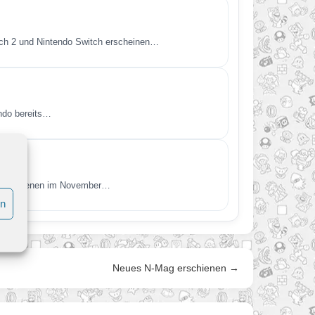
itch 2 und Nintendo Switch erscheinen…
endo bereits…
t. Erschienen im November…
en
Neues N-Mag erschienen →