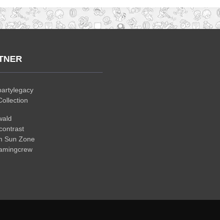
TNER
artylegacy
ollection
wald
ontrast
n Sun Zone
gamingcrew