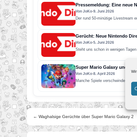
Pressemeldung: Eine neue Ni
Von JoKo
•
9. Juni 2026
Der rund 50-minütige Livestream e
Gerücht: Neue Nintendo Direc
Von JoKo
•
5. Juni 2026
Steht uns schon in wenigen Tagen 
Super Mario Galaxy und was 
Wir
Von JoKo
•
8. April 2026
Manche Spiele verschwinden nach 
C
← Waghalsige Gerüchte über Super Mario Galaxy 2