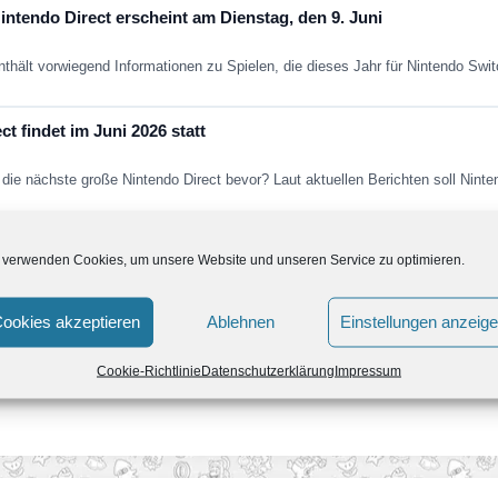
ntendo Direct erscheint am Dienstag, den 9. Juni
nthält vorwiegend Informationen zu Spielen, die dieses Jahr für Nintendo Sw
t findet im Juni 2026 statt
die nächste große Nintendo Direct bevor? Laut aktuellen Berichten soll Nint
Fans in den nächsten Jahren erwartet
 verwenden Cookies, um unsere Website und unseren Service zu optimieren.
ein paar Jahren aus dem kollektiven Gedächtnis. Super Mario Galaxy nich
ookies akzeptieren
Ablehnen
Einstellungen anzeig
Cookie-Richtlinie
Datenschutzerklärung
Impressum