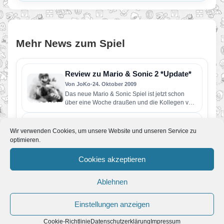
Mehr News zum Spiel
Review zu Mario & Sonic 2 *Update*
Von JoKo
•
24. Oktober 2009
Das neue Mario & Sonic Spiel ist jetzt schon
über eine Woche draußen und die Kollegen von
spieletipps.de…
Frühzeitiger Winterspaß
Wir verwenden Cookies, um unsere Website und unseren Service zu
Von JoKo
•
17. Oktober 2009
optimieren.
Gestern ist das neue Mario & Sonic Spiel in
Europa erschienen, am 15. Oktober bereits in
Cookies akzeptieren
Australien, bloß…
Update der offiziellen Mario & Sonic
bei den Olympischen Winterspielen
Ablehnen
Homepage
Von JoKo
•
13. Oktober 2009
Einstellungen anzeigen
Soebend wurde die offzielle Mario & Sonic 2
Webseite geupdatet. Nach langer Zeit auch mal
Cookie-Richtlinie
Datenschutzerklärung
Impressum