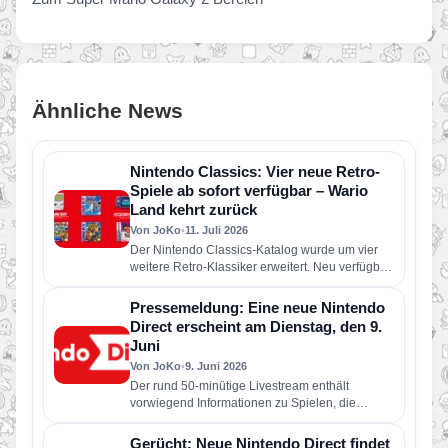
Ähnliche News
Nintendo Classics: Vier neue Retro-
Spiele ab sofort verfügbar – Wario
Land kehrt zurück
Von JoKo
•
11. Juli 2026
Der Nintendo Classics-Katalog wurde um vier
weitere Retro-Klassiker erweitert. Neu verfügbar
sind die folgenden Spiele: Wario Land: Super…
Pressemeldung: Eine neue Nintendo
Direct erscheint am Dienstag, den 9.
Juni
Von JoKo
•
9. Juni 2026
Der rund 50-minütige Livestream enthält
vorwiegend Informationen zu Spielen, die
dieses Jahr für Nintendo Switch 2 und Nintendo
Switch erscheinen…
Gerücht: Neue Nintendo Direct findet