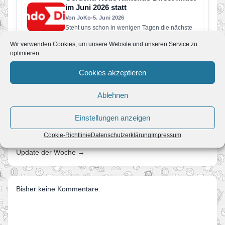
im Juni 2026 statt
Von JoKo
•
5. Juni 2026
Steht uns schon in wenigen Tagen die nächste
große Nintendo Direct bevor? Laut aktuellen
Wir verwenden Cookies, um unsere Website und unseren Service zu
Berichten soll Nintendo bereits…
optimieren.
Super Mario Galaxy und was Fans in
den nächsten Jahren erwartet
Cookies akzeptieren
Von JoKo
•
8. April 2026
Manche Spiele verschwinden nach ein paar
Ablehnen
Jahren aus dem kollektiven Gedächtnis. Super
Mario Galaxy nicht. Erschienen im November…
Einstellungen anzeigen
Cookie-Richtlinie
Datenschutzerklärung
Impressum
← Mario Kart Wii Wettbewerb 48
Update der Woche →
Bisher keine Kommentare.