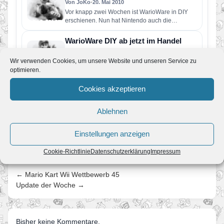
Von JoKo
•
20. Mai 2010
Vor knapp zwei Wochen ist WarioWare in DIY
erschienen. Nun hat Nintendo auch die
deutsche Microsite hochgeladen. Zu…
WarioWare DIY ab jetzt im Handel
Von JoKo
•
30. April 2010
Wir verwenden Cookies, um unsere Website und unseren Service zu
Heute ist WarioWare DIY und WarioWare DIY
Showcase offiziell im Handel erschienen. Für
optimieren.
knapp 40€ ist die DS-Version…
Cookies akzeptieren
Wario Ware: DIY Showcase für 800
Wii Points
Von JoKo
•
27. März 2010
Ablehnen
Bereits am Mittwoch ging die Microsite zur DS-
Version von Wario Ware D.I.Y. komplett online.
Einstellungen anzeigen
Heute folgt nun die…
Cookie-Richtlinie
Datenschutzerklärung
Impressum
← Mario Kart Wii Wettbewerb 45
Update der Woche →
Bisher keine Kommentare.