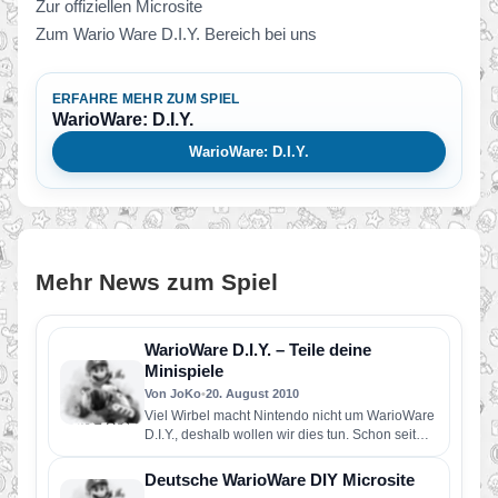
Zur offiziellen Microsite
Zum Wario Ware D.I.Y. Bereich bei uns
ERFAHRE MEHR ZUM SPIEL
WarioWare: D.I.Y.
WarioWare: D.I.Y.
Mehr News zum Spiel
WarioWare D.I.Y. – Teile deine
Minispiele
Von JoKo
•
20. August 2010
Viel Wirbel macht Nintendo nicht um WarioWare
D.I.Y., deshalb wollen wir dies tun. Schon seit
längeren finden immer…
Deutsche WarioWare DIY Microsite