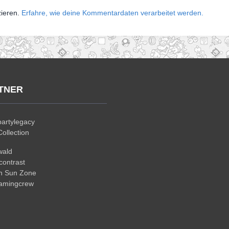
zieren.
Erfahre, wie deine Kommentardaten verarbeitet werden.
TNER
artylegacy
ollection
wald
ontrast
n Sun Zone
gamingcrew