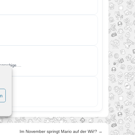
hsprachige.…
en
Spiel…
Im November springt Mario auf der Wii!? →