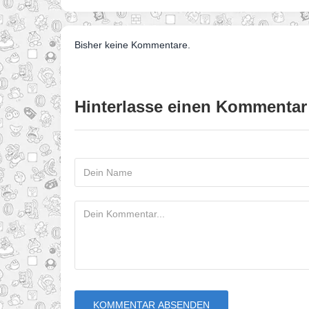
Bisher keine Kommentare.
Hinterlasse einen Kommentar