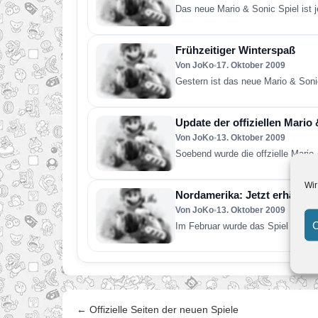
Das neue Mario & Sonic Spiel ist 
Frühzeitiger Winterspaß
Von JoKo
•
17. Oktober 2009
Gestern ist das neue Mario & Soni
Update der offiziellen Mari
Von JoKo
•
13. Oktober 2009
Soebend wurde die offzielle Mario
Wir
Nordamerika: Jetzt erhältlic
Von JoKo
•
13. Oktober 2009
C
Im Februar wurde das Spiel offizie
← Offizielle Seiten der neuen Spiele