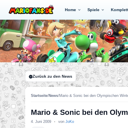
Home
Spiele
Komplet
Zurück zu den News
Startseite
/
News
/
Mario & Sonic bei den Olympischen Wint
Mario & Sonic bei den Oly
4. Juni 2009
•
von
JoKo