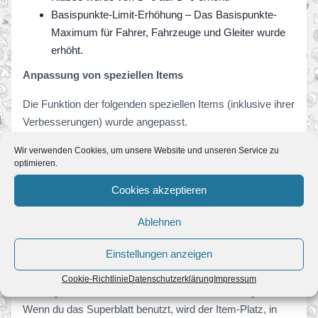
Basispunkte-Limit-Erhöhung – Das Basispunkte-
Maximum für Fahrer, Fahrzeuge und Gleiter wurde
erhöht.
Anpassung von speziellen Items
Die Funktion der folgenden speziellen Items (inklusive ihrer
Verbesserungen) wurde angepasst.
Luftblase
Wir verwenden Cookies, um unsere Website und unseren Service zu
optimieren.
Du kannst jetzt die Luftblase zum Platzen bringen, indem
Cookies akzeptieren
du wiederholt auf den Bildschirm tippst. Wenn du die
Luftblase benutzt, wird der Item-Platz, in dem die Luftblase
Ablehnen
war, geleert und mit einem zufälligen Item gefüllt.
Einstellungen anzeigen
Superblatt
Cookie-Richtlinie
Datenschutzerklärung
Impressum
Leicht größere Reichweite, um Münzen aufzusaugen.
Wenn du das Superblatt benutzt, wird der Item-Platz, in