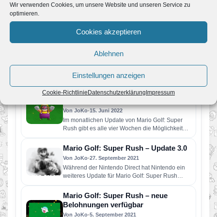
Mehr News zum Spiel
Wir verwenden Cookies, um unsere Website und unseren Service zu
optimieren.
Cookies akzeptieren
Mario Golf: Super Rush // klassisches
Waluigi-Outfit
Ablehnen
Von JoKo
•
5. Juli 2022
Im monatlichen Update von Mario Golf: Super
Rush gibt es alle vier Wochen die Möglichkeit
Einstellungen anzeigen
verschiedene Farben für…
Mario Golf: Super Rush // klassisches
Cookie-Richtlinie
Datenschutzerklärung
Impressum
Wario-Outfit
Von JoKo
•
15. Juni 2022
Im monatlichen Update von Mario Golf: Super
Rush gibt es alle vier Wochen die Möglichkeit
verschiedene Farben für…
Mario Golf: Super Rush – Update 3.0
Von JoKo
•
27. September 2021
Während der Nintendo Direct hat Nintendo ein
weiteres Update für Mario Golf: Super Rush
angekündigt. Ab sofort gibt…
Mario Golf: Super Rush – neue
Belohnungen verfügbar
Von JoKo
•
5. September 2021