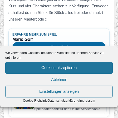
Kurs und vier Charaktere stehen zur Verfügung. Entweder
schaltest du nun Stück für Stück alles frei oder du nutzt
unseren Mastercode ;).
ERFAHRE MEHR ZUM SPIEL
Mario Golf
Mario Golf
Wir verwenden Cookies, um unsere Website und unseren Service zu
optimieren.
Cookies akzeptieren
Mehr News zum Spiel
Ablehnen
Einstellungen anzeigen
Nintendo Switch Online // Mario Golf
Von JoKo
•
9. April 2022
Cookie-Richtlinie
Datenschutzerklärung
Impressum
Nintendo erweitert am 15. April erneut die
Spieledatenbank für den Online-Service von der
Nintendo Switch. Der Nintendo 64-Klassiker…