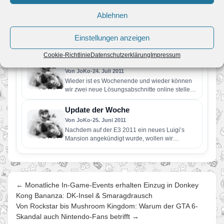
letztes Wochenende einen weiteren Bereich zur
Komplettlösung…
Update der Woche
Ablehnen
Von JoKo
•
13. November 2011
Neues Wochenende, neues Update der Woche.
Einstellungen anzeigen
Heute setzen wir unsere Komplettlösung zu
Luigi’s Mansion fort. Genau erklären wir,…
Cookie-Richtlinie
Datenschutzerklärung
Impressum
Update der Woche
Von JoKo
•
24. Juli 2011
Wieder ist es Wochenende und wieder können
wir zwei neue Lösungsabschnitte online stellen.
Diesmal zu Luigi’s Mansion. Im…
Update der Woche
Von JoKo
•
25. Juni 2011
Nachdem auf der E3 2011 ein neues Luigi’s
Mansion angekündigt wurde, wollen wir
ersteinmal unseren Bereich zum ersten…
← Monatliche In-Game-Events erhalten Einzug in Donkey
Kong Bananza: DK-Insel & Smaragdrausch
Von Rockstar bis Mushroom Kingdom: Warum der GTA 6-
Skandal auch Nintendo-Fans betrifft →