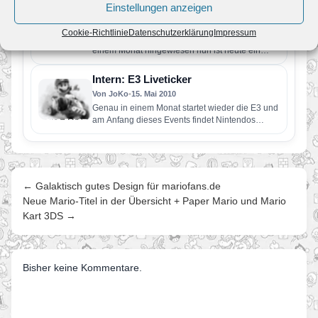
Einstellungen anzeigen
ankündigen
Von JoKo
•
16. Mai 2010
Cookie-Richtlinie
Datenschutzerklärung
Impressum
Erst gestern haben wir auf die kommende E3 in
einem Monat hingewiesen nun ist heute ein
angebliches LineUp…
Intern: E3 Liveticker
Von JoKo
•
15. Mai 2010
Genau in einem Monat startet wieder die E3 und
am Anfang dieses Events findet Nintendos
Pressekonferenz statt. In…
← Galaktisch gutes Design für mariofans.de
Neue Mario-Titel in der Übersicht + Paper Mario und Mario
Kart 3DS →
Bisher keine Kommentare.