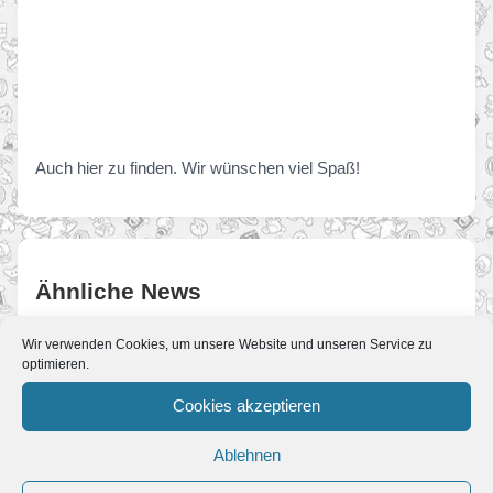
Auch hier zu finden. Wir wünschen viel Spaß!
Ähnliche News
Wir verwenden Cookies, um unsere Website und unseren Service zu
Neue Mario-Titel in der Übersicht +
optimieren.
Paper Mario und Mario Kart 3DS
Von JoKo
•
15. Juni 2010
Cookies akzeptieren
In dieser News wollen wir nochmal alle
gezeigten Mario-Titel von der E3
Ablehnen
zusammenfassen. Nun haben wir alle
Bereiche…
E3: Nintendo wird neues Mario Spiel