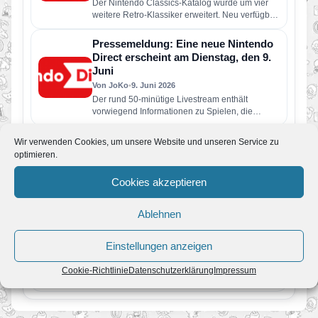
Der Nintendo Classics-Katalog wurde um vier
weitere Retro-Klassiker erweitert. Neu verfügbar
sind die folgenden Spiele: Wario Land: Super…
Pressemeldung: Eine neue Nintendo
Direct erscheint am Dienstag, den 9.
Juni
Von JoKo
•
9. Juni 2026
Der rund 50-minütige Livestream enthält
vorwiegend Informationen zu Spielen, die
dieses Jahr für Nintendo Switch 2 und Nintendo
Switch erscheinen…
Gerücht: Neue Nintendo Direct findet
Wir verwenden Cookies, um unsere Website und unseren Service zu
im Juni 2026 statt
optimieren.
Von JoKo
•
5. Juni 2026
Cookies akzeptieren
Steht uns schon in wenigen Tagen die nächste
große Nintendo Direct bevor? Laut aktuellen
Berichten soll Nintendo bereits…
Ablehnen
Super Mario Galaxy und was Fans in
den nächsten Jahren erwartet
Einstellungen anzeigen
Von JoKo
•
8. April 2026
Manche Spiele verschwinden nach ein paar
Cookie-Richtlinie
Datenschutzerklärung
Impressum
Jahren aus dem kollektiven Gedächtnis. Super
Mario Galaxy nicht. Erschienen im November…