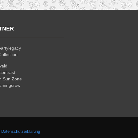
TNER
artylegacy
ollection
wald
ontrast
n Sun Zone
gamingcrew
.
Datenschutzerklärung