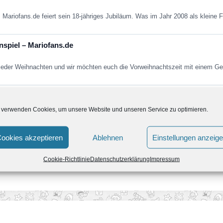
: Mariofans.de feiert sein 18-jähriges Jubiläum. Was im Jahr 2008 als kleine
nspiel – Mariofans.de
ieder Weihnachten und wir möchten euch die Vorweihnachtszeit mit einem G
e
 verwenden Cookies, um unsere Website und unseren Service zu optimieren.
haben wir Mariofans.de online gestellt. 2008, das ist lange her. Seitdem wurd
ookies akzeptieren
Ablehnen
Einstellungen anzeig
Cookie-Richtlinie
Datenschutzerklärung
Impressum