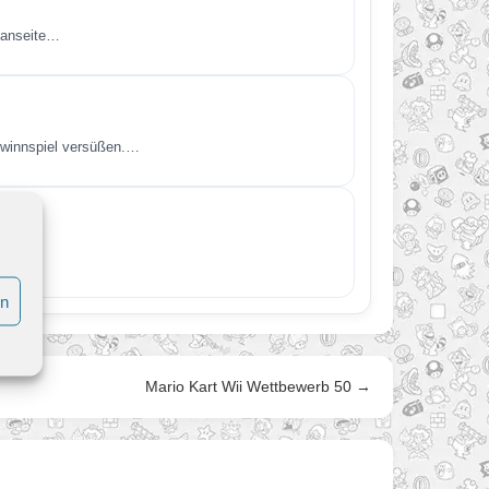
 Fanseite…
ewinnspiel versüßen.…
en…
en
Mario Kart Wii Wettbewerb 50 →