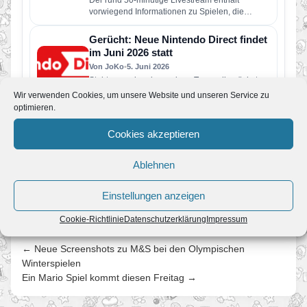
Der rund 50-minütige Livestream enthält
vorwiegend Informationen zu Spielen, die
dieses Jahr für Nintendo Switch 2 und Nintendo
Switch erscheinen…
Gerücht: Neue Nintendo Direct findet
im Juni 2026 statt
Von JoKo
•
5. Juni 2026
Steht uns schon in wenigen Tagen die nächste
große Nintendo Direct bevor? Laut aktuellen
Wir verwenden Cookies, um unsere Website und unseren Service zu
Berichten soll Nintendo bereits…
optimieren.
Mariofans.de erhält Design-Level-Up:
Neuer Look und übersichtlichere
Cookies akzeptieren
Guides
Von JoKo
•
4. Juni 2026
Ablehnen
In den letzten Tagen hat sich auf Mariofans.de
einiges getan: Unsere Seite wurde optisch und
Einstellungen anzeigen
technisch umfangreich überarbeitet…
Cookie-Richtlinie
Datenschutzerklärung
Impressum
← Neue Screenshots zu M&S bei den Olympischen
Winterspielen
Ein Mario Spiel kommt diesen Freitag →