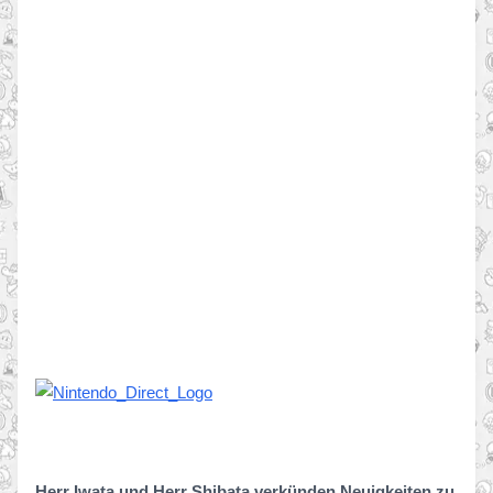
Herr Iwata und Herr Shibata verkünden Neuigkeiten zu