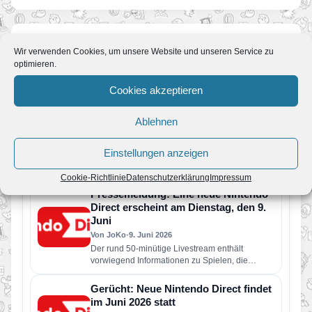
Wir verwenden Cookies, um unsere Website und unseren Service zu
Ähnliche News
optimieren.
Cookies akzeptieren
Nintendo Classics: Vier neue Retro-
Spiele ab sofort verfügbar – Wario
Ablehnen
Land kehrt zurück
Von JoKo
•
11. Juli 2026
Einstellungen anzeigen
Der Nintendo Classics-Katalog wurde um vier
weitere Retro-Klassiker erweitert. Neu verfügbar
Cookie-Richtlinie
Datenschutzerklärung
Impressum
sind die folgenden Spiele: Wario Land: Super…
Pressemeldung: Eine neue Nintendo
Direct erscheint am Dienstag, den 9.
Juni
Von JoKo
•
9. Juni 2026
Der rund 50-minütige Livestream enthält
vorwiegend Informationen zu Spielen, die
dieses Jahr für Nintendo Switch 2 und Nintendo
Switch erscheinen…
Gerücht: Neue Nintendo Direct findet
im Juni 2026 statt