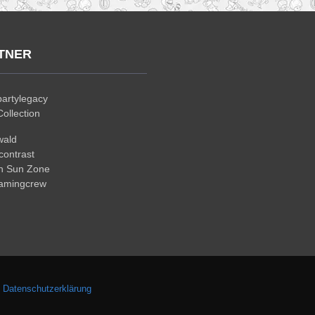
TNER
artylegacy
ollection
wald
ontrast
n Sun Zone
gamingcrew
.
Datenschutzerklärung