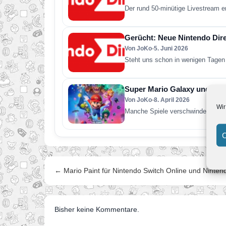
Der rund 50-minütige Livestream e
Gerücht: Neue Nintendo Direc
Von JoKo
•
5. Juni 2026
Steht uns schon in wenigen Tagen 
Super Mario Galaxy und was 
Von JoKo
•
8. April 2026
Wir
Manche Spiele verschwinden nach 
C
← Mario Paint für Nintendo Switch Online und Ninte
Bisher keine Kommentare.