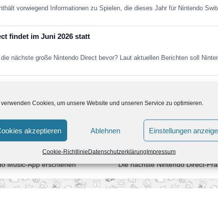
nthält vorwiegend Informationen zu Spielen, die dieses Jahr für Nintendo Sw
t findet im Juni 2026 statt
die nächste große Nintendo Direct bevor? Laut aktuellen Berichten soll Nint
Fans in den nächsten Jahren erwartet
 verwenden Cookies, um unsere Website und unseren Service zu optimieren.
ein paar Jahren aus dem kollektiven Gedächtnis. Super Mario Galaxy nich
ookies akzeptieren
Ablehnen
Einstellungen anzeig
Cookie-Richtlinie
Datenschutzerklärung
Impressum
ndo Music-App erschienen
Die nächste Nintendo Direct-Pr