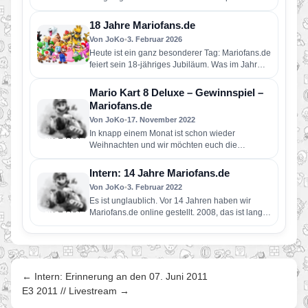
technisch umfangreich überarbeitet…
18 Jahre Mariofans.de
Von JoKo
•
3. Februar 2026
Heute ist ein ganz besonderer Tag: Mariofans.de
feiert sein 18-jähriges Jubiläum. Was im Jahr
2008 als kleine Fanseite…
Mario Kart 8 Deluxe – Gewinnspiel –
Mariofans.de
Von JoKo
•
17. November 2022
In knapp einem Monat ist schon wieder
Weihnachten und wir möchten euch die
Vorweihnachtszeit mit einem Gewinnspiel
versüßen.…
Intern: 14 Jahre Mariofans.de
Von JoKo
•
3. Februar 2022
Es ist unglaublich. Vor 14 Jahren haben wir
Mariofans.de online gestellt. 2008, das ist lange
her. Seitdem wurden…
← Intern: Erinnerung an den 07. Juni 2011
E3 2011 // Livestream →