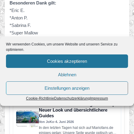
Besonderen Dank gilt:
*Eric E.
*Anton P.
*Sabrina F.
*Super Mallow
Wir verwenden Cookies, um unsere Website und unseren Service zu
welche durch Ihre Meinung oder Hilfe dazu beigetragen
optimieren.
haben, diese Version so umzusetzen.
Cookies akzeptieren
Ablehnen
Ähnliche News
Einstellungen anzeigen
Cookie-Richtlinie
Datenschutzerklärung
Impressum
Mariofans.de erhält Design-Level-Up:
Neuer Look und übersichtlichere
Guides
Von JoKo
•
4. Juni 2026
In den letzten Tagen hat sich auf Mariofans.de
einiges getan: Unsere Seite wurde optisch und