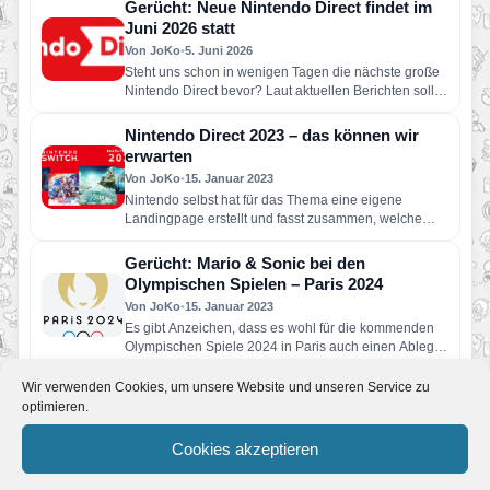
Gerücht: Neue Nintendo Direct findet im
Juni 2026 statt
Von JoKo
•
5. Juni 2026
Steht uns schon in wenigen Tagen die nächste große
Nintendo Direct bevor? Laut aktuellen Berichten soll
Nintendo bereits…
Nintendo Direct 2023 – das können wir
erwarten
Von JoKo
•
15. Januar 2023
Nintendo selbst hat für das Thema eine eigene
Landingpage erstellt und fasst zusammen, welche
Titel bereits für 2023…
Gerücht: Mario & Sonic bei den
Olympischen Spielen – Paris 2024
Von JoKo
•
15. Januar 2023
Es gibt Anzeichen, dass es wohl für die kommenden
Olympischen Spiele 2024 in Paris auch einen Ableger
von…
Wir verwenden Cookies, um unsere Website und unseren Service zu
Wird bald der Nintendo 64-Controller
optimieren.
zurückkehren?
Von Melvin
•
22. September 2021
Cookies akzeptieren
Wer hätte das gedacht: momentan verdichten sich die
Anzeichen für die Rückkehr des legendären Nintendo