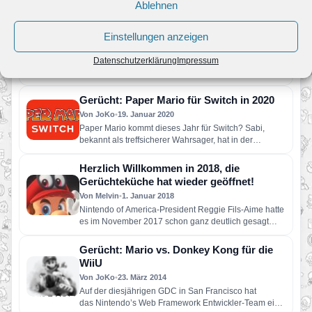
64-Controller! Laut einem…
Ablehnen
Gerücht: Twitter-Account zum 35.
Geburtstag von Super Mario
Einstellungen anzeigen
Von JoKo
•
15. Juli 2020
Nintendo ist dafür bekannt, dass es für die
Datenschutzerklärung
Impressum
verschiedensten Themenbereiche eigene Twitter-
Accounts erstellt. So gibt es zum Beispiel…
Gerücht: Paper Mario für Switch in 2020
Von JoKo
•
19. Januar 2020
Paper Mario kommt dieses Jahr für Switch? Sabi,
bekannt als treffsicherer Wahrsager, hat in der
Vergangenheit ziemlich häufig…
Herzlich Willkommen in 2018, die
Gerüchteküche hat wieder geöffnet!
Von Melvin
•
1. Januar 2018
Nintendo of America-President Reggie Fils-Aime hatte
es im November 2017 schon ganz deutlich gesagt
dass wir Informationen zum…
Gerücht: Mario vs. Donkey Kong für die
WiiU
Von JoKo
•
23. März 2014
Auf der diesjährigen GDC in San Francisco hat
das Nintendo’s Web Framework Entwickler-Team eine