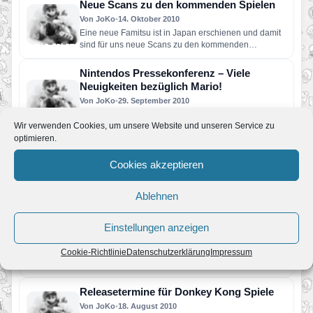
Neue Scans zu den kommenden Spielen
Von JoKo
•
14. Oktober 2010
Eine neue Famitsu ist in Japan erschienen und damit
sind für uns neue Scans zu den kommenden
Spielen…
Nintendos Pressekonferenz – Viele
Neuigkeiten bezüglich Mario!
Von JoKo
•
29. September 2010
Auf Nintendos heutiger Pressekonferenz wurde nicht
Wir verwenden Cookies, um unsere Website und unseren Service zu
nur der Preis in Japan (25000 Yen = ca. 220 €) und…
optimieren.
Packshot zu Mario vs. Donkey Kong 4
Cookies akzeptieren
Von JoKo
•
2. September 2010
Unter dem Namen Mario vs. Donkey Kong™: Miniland
Mayhem veröffentlicht Nintendo am 14. November
Ablehnen
2010 in Nordamerika den vierten Teil…
WarioWare D.I.Y. – Teile deine Minispiele
Einstellungen anzeigen
Von JoKo
•
20. August 2010
Viel Wirbel macht Nintendo nicht um WarioWare D.I.Y.,
Cookie-Richtlinie
Datenschutzerklärung
Impressum
deshalb wollen wir dies tun. Schon seit längeren
finden immer…
Releasetermine für Donkey Kong Spiele
Von JoKo
•
18. August 2010