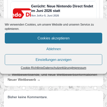
dieses Jahr für Nintendo Switch 2 und Nintendo
Switch erscheinen…
Gerücht: Neue Nintendo Direct findet
im Juni 2026 statt
Von JoKo
•
5. Juni 2026
Steht uns schon in wenigen Tagen die nächste
große Nintendo Direct bevor? Laut aktuellen
Wir verwenden Cookies, um unsere Website und unseren Service zu
Berichten soll Nintendo bereits…
optimieren.
Super Mario Galaxy und was Fans in
Cookies akzeptieren
den nächsten Jahren erwartet
Von JoKo
•
8. April 2026
Manche Spiele verschwinden nach ein paar
Ablehnen
Jahren aus dem kollektiven Gedächtnis. Super
Mario Galaxy nicht. Erschienen im November…
Einstellungen anzeigen
Cookie-Richtlinie
Datenschutzerklärung
Impressum
← Wettbewerbsende, und neue Wettbewerbsinformationen
Neuer Wettbewerb →
Bisher keine Kommentare.