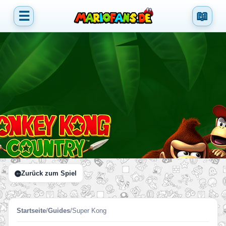
☰
📖
Zurück zum Spiel
Startseite
/
Guides
/
Super Kong