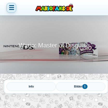
☰
Wario: Master of Disguise
Info
Bilder
1