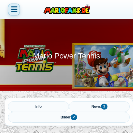
☰
Mario Power Tennis
Info
News
2
Bilder
2