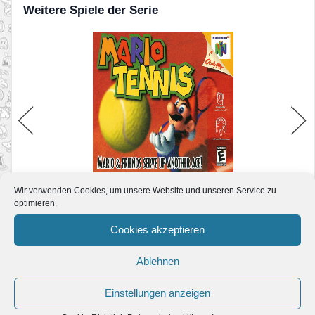
Weitere Spiele der Serie
Mario Tennis (N64)
Wir verwenden Cookies, um unsere Website und unseren Service zu
optimieren.
Cookies akzeptieren
News zum Spiel
Ablehnen
Zwei Mario-Titel ab Freitag in der Nintendo-
Einstellungen anzeigen
Selects Reihe