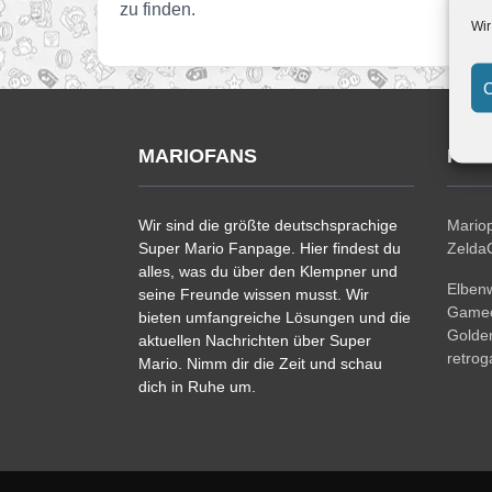
zu finden.
Wir
C
MARIOFANS
PAR
Wir sind die größte deutschsprachige
Mariop
Super Mario Fanpage. Hier findest du
ZeldaC
alles, was du über den Klempner und
Elben
seine Freunde wissen musst. Wir
Gamec
bieten umfangreiche Lösungen und die
Golde
aktuellen Nachrichten über Super
retro
Mario. Nimm dir die Zeit und schau
dich in Ruhe um.