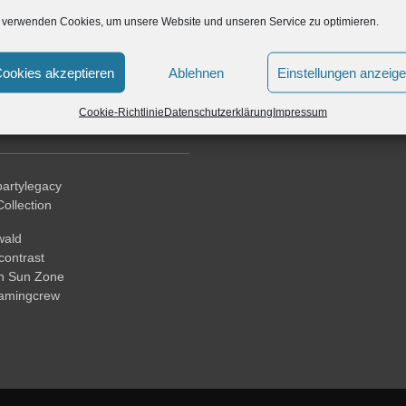
 verwenden Cookies, um unsere Website und unseren Service zu optimieren.
ookies akzeptieren
Ablehnen
Einstellungen anzeig
Cookie-Richtlinie
Datenschutzerklärung
Impressum
TNER
artylegacy
ollection
wald
ontrast
n Sun Zone
gamingcrew