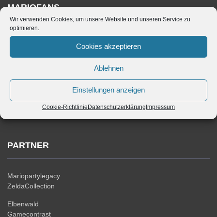
MARIOFANS
Wir verwenden Cookies, um unsere Website und unseren Service zu
optimieren.
Wir sind die größte deutschsprachige Super Mario Fanpage. Hier
Cookies akzeptieren
findest du alles, was du über den Klempner und seine Freunde
wissen musst. Wir bieten umfangreiche Lösungen und die
Ablehnen
aktuellen Nachrichten über Super Mario. Nimm dir die Zeit und
schau dich in Ruhe um.
Einstellungen anzeigen
Cookie-Richtlinie
Datenschutzerklärung
Impressum
PARTNER
Mariopartylegacy
ZeldaCollection
Elbenwald
Gamecontrast