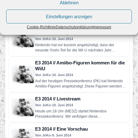
Ablehnen
Von JoKo
•
10. Juni 2014
Auf der heutigen E3 PK hat Nintendo Captain Toad:
Treasure Tracker vorgestellt. Hierbei handelt es sich
Einstellungen anzeigen
um ein WiiU-Spiel,…
E3 2014 // Yoshi’s Woolly World erscheint
Cookie-Richtlinie
Datenschutzerklärung
Impressum
2015 mit Zweispieler-Modus
Von JoKo
•
10. Juni 2014
Nintendo hat vor kurzem angekündigt, dass der
neueste Yoshi-Teil für die Wii U nächstes Jahr
erscheinen wird. Dabei…
E3 2014 // Amiibo-Figuren kommen für die
WiiU
Von JoKo
•
10. Juni 2014
Auf der heutigen Pressekonferenz (PK) hat Nintendo
Amiibo-Figuren angekündigt. Diese Figuren werden
seperat verkauft und ermöglichen es, bestimmte…
E3 2014 // Livestream
Von JoKo
•
10. Juni 2014
Heute um 18 Uhr (MESZ) startet Nintendos
Pressekonferenz. Wir verfolgen diese
selbstverständlich und versuchen so schnell wie
möglich…
E3 2014 // Eine Vorschau
Von JoKo
•
9. Juni 2014