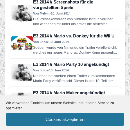
E3 2014 // Screenshots für die
vorgestellten Spiele
Von Melvin
•
10. Juni 2014
Die Pressekonferenz von Nintendo ist nun vorüber
und wir haben mit unter als erstes die neuesten
Screenshots in…
E3 2014 // Mario vs. Donkey für die Wii U
Von JoKo
•
10. Juni 2014
Soeben wurde von Nintendo ein Trailer veröffentlicht,
welches ein neues Mario vs. Donkey Kong präsentiert.
Erstmalig für eine…
E3 2014 // Mario Party 10 angekündigt
Von JoKo
•
10. Juni 2014
Nintendo hat soeben einen Trailer zum kommenden
Mario Party veröffentlicht. Dieser ist der 10. Teil der
Reihe und…
E3 2014 // Mario Maker angekündigt
Von JoKo
•
10. Juni 2014
Wir verwenden Cookies, um unsere Website und unseren Service zu
Wie wir bereits spekuliert haben, wurde Mario Maker
optimieren.
heute auf der PK von Nintendo angekündigt. Hierbei
handelt es sich…
Cookies akzeptieren
E3 2014 // Captain Toad: Treasure Tracker
angekündigt