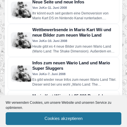
Neue Seite und neue Infos
Von JoKo
•
11. Juni 2008
Ihr könnt euch seit gestern eine Demoversion von
Mario Kart DS im Nintendo Kanal runterladen.
Außerdem habe ich…
Wettbewerbsende in Mario Kart Wii und
neue Bilder zum neuen Wario Land
Von JoKo
•
10. Juni 2008
Heute gibt es 4 neue Bilder zum neuen Wario Land
(Wario Land: The Shake Dimension). Außerdem endet
heute…
Infos zum neuen Wario Land und Mario
Super Sluggers
Von JoKo
•
7. Juni 2008
Es gibt wieder neue Infos zum neuen Wario Land Titel.
Dieser wird bei uns wohl „Wario Land: The…
Mario Kart Wii sucht 25.000 Rennfahrer
Von JoKo
•
6. Juni 2008
Wir verwenden Cookies, um unsere Website und unseren Service zu
Vom Plastik Lenkrad zum richtigen. Nintendo sucht
optimieren.
25.000 Fahrer zum Racingdays 2008. Bei diesen
Rennen fahrt ihr mit…
Cookies akzeptieren
Mario Super Sluggers Cover, Homepage