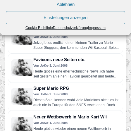
Von JoKo
•
5. Juni 2008
Ablehnen
Heute hat die Japanische Nintendo Wii Seite eine
Homepage zum kommenden Baseball Spiel Mario
Einstellungen anzeigen
Super Sluggers eröffnet. Auf…
Japanischer Trailer zu Mario Super
Cookie-Richtlinie
Datenschutzerklärung
Impressum
Sluggers
Von JoKo
•
4. Juni 2008
Jetzt gibt es endlich einen kleinen Trailer zu Mario
Super Sluggers, den kommenden Wii Baseball Spiel
von Mario.…
Favicons neue Seiten etc.
Von JoKo
•
3. Juni 2008
Heute gibt es eine eher technische News, ich habe
seit gestern an einen Favicon gearbeitet und heute
ist…
Super Mario RPG
Von JoKo
•
2. Juni 2008
Dieses Spiel kennen wohl viele Mariofans nicht, es ist
auch nie in Europa für den SNES erschienen. Doch…
Neuer Wettbewerb in Mario Kart Wii
Von JoKo
•
1. Juni 2008
Heute gibt es wieder einen neuen Wettbewerb in