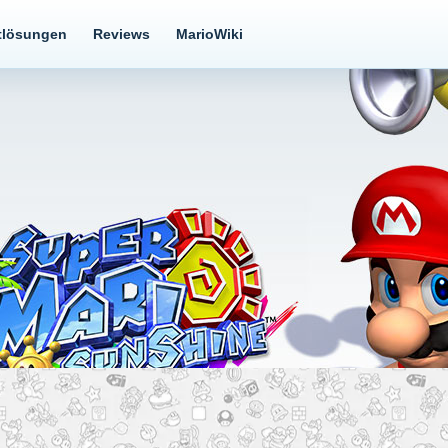
tlösungen
Reviews
MarioWiki