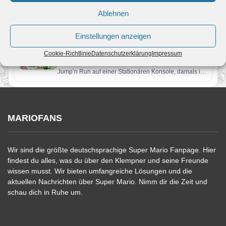
Von JoKo
•
11. Juni 2010
It’s me Mario… Wohl einer der bekanntesten Sätze der
Ablehnen
Videospielgeschichte. Auch im 3. Abenteuer von
Mario geht’s wieder…
Einstellungen anzeigen
New Super Mario Bros. Wii – Review
9
Cookie-Richtlinie
Von JoKo
•
20. November 2009
Datenschutzerklärung
Impressum
Vor knapp 14 Jahren erschien Marios letztes 2D
Jump’n Run auf einer Stationären Konsole, damals in
Super Mario…
MARIOFANS
Wir sind die größte deutschsprachige Super Mario Fanpage. Hier
findest du alles, was du über den Klempner und seine Freunde
wissen musst. Wir bieten umfangreiche Lösungen und die
aktuellen Nachrichten über Super Mario. Nimm dir die Zeit und
schau dich in Ruhe um.